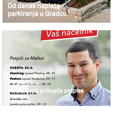
Od danas naplata
parkiranja u Gradcu
Gradac
LOKALNI IZBORI
Matko Burić prikuplja potpise
podrške