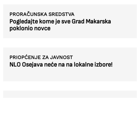
PRORAČUNSKA SREDSTVA
Pogledajte kome je sve Grad Makarska
poklonio novce
PRIOPĆENJE ZA JAVNOST
NLO Osejava neće na na lokalne izbore!
25.TRAVNJA U 21 SAT
Koncert Antoniette Čerkez u restoranu
Hrpina