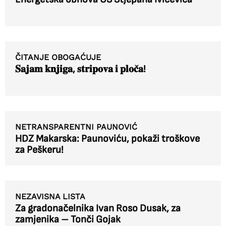
ČITANJE OBOGAĆUJE
𝐒𝐚𝐣𝐚𝐦 𝐤𝐧𝐣𝐢𝐠𝐚, 𝐬𝐭𝐫𝐢𝐩𝐨𝐯𝐚 𝐢 𝐩𝐥𝐨𝐜̌𝐚!
NETRANSPARENTNI PAUNOVIĆ
HDZ Makarska: Paunoviću, pokaži troškove
za Peškeru!
NEZAVISNA LISTA
Za gradonačelnika Ivan Roso Dusak, za
zamjenika – Tonči Gojak