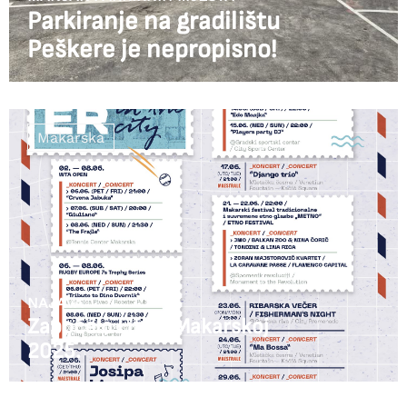
Parkiranje na gradilištu
Peškere je nepropisno!
Makarska
NAJAVA
Započelo Lito u Makarskoj
2025.