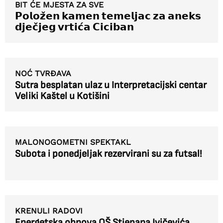
BIT ĆE MJESTA ZA SVE
𝗣𝗼𝗹𝗼𝘇̌𝗲𝗻 𝗸𝗮𝗺𝗲𝗻 𝘁𝗲𝗺𝗲𝗹𝗷𝗮𝗰 𝘇𝗮 𝗮𝗻𝗲𝗸𝘀
𝗱𝗷𝗲𝗰̌𝗷𝗲𝗴 𝘃𝗿𝘁𝗶𝗰́𝗮 𝗖𝗶𝗰𝗶𝗯𝗮𝗻
NOĆ TVRĐAVA
Sutra besplatan ulaz u Interpretacijski centar
Veliki Kaštel u Kotišini
MALONOGOMETNI SPEKTAKL
Subota i ponedjeljak rezervirani su za futsal!
KRENULI RADOVI
Energetska obnova OŠ Stjepana Ivičevića