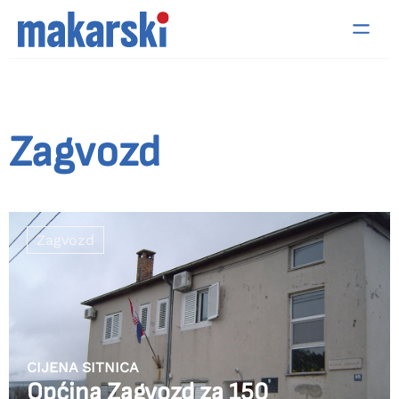
Zagvozd
Zagvozd
CIJENA SITNICA
Općina Zagvozd za 150