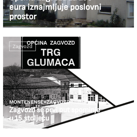
eura iznajmljuje poslovni
prostor
Zagvozd
MONTENENSE=ZAGVOZD
Zagvozd se prvi put spominje
u 15.stoljeću