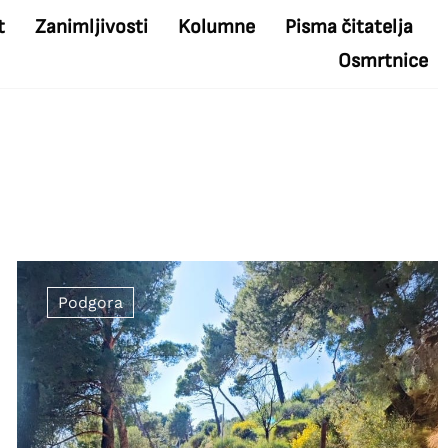
t
Zanimljivosti
Kolumne
Pisma čitatelja
Osmrtnice
Podgora