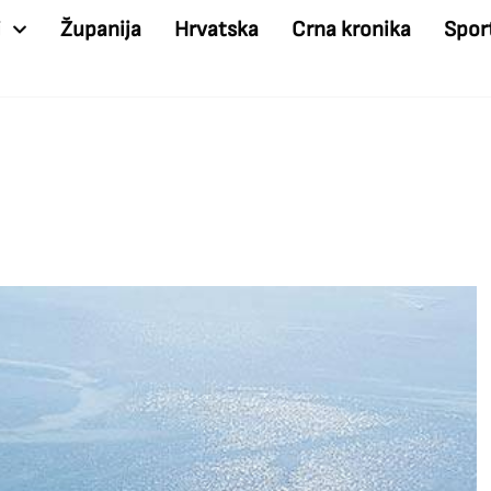
i
Županija
Hrvatska
Crna kronika
Spor