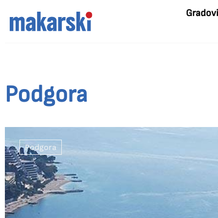
Gradov
Podgora
Podgora