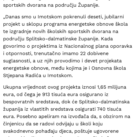
sportskih dvorana na području Županije.
„Danas smo u Imotskom pokrenuli deseti, jubilarni
projekt u sklopu programa energetske obnove škola
te izgradnje novih školskih sportskih dvorana na
području Splitsko-dalmatinske županije. Kada
govorimo o projektima iz Nacionalnog plana oporavka
i otpornosti, trenutačno imamo 22 dobivene
suglasnosti, a uz njih provodimo i devet projekata
energetske obnove, među kojima je i Osnovna škola
Stjepana Radića u Imotskom.
Ukupna vrijednost ovog projekta iznosi 1,65 milijuna
eura, od čega je 913 tisuća eura osigurano iz
bespovratnih sredstava, dok će Splitsko-dalmatinska
županija iz vlastitih sredstava osigurati 740 tisuća
eura. Posebno apeliram na izvođača da, s obzirom na
činjenicu da se radovi odvijaju u školi koju
svakodnevno pohađaju djeca, poštuje ugovorene