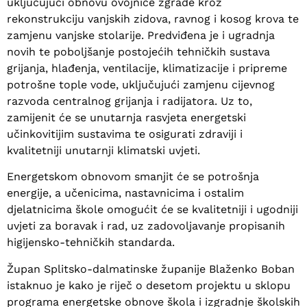
uključujući obnovu ovojnice zgrade kroz
rekonstrukciju vanjskih zidova, ravnog i kosog krova te
zamjenu vanjske stolarije. Predviđena je i ugradnja
novih te poboljšanje postojećih tehničkih sustava
grijanja, hlađenja, ventilacije, klimatizacije i pripreme
potrošne tople vode, uključujući zamjenu cijevnog
razvoda centralnog grijanja i radijatora. Uz to,
zamijenit će se unutarnja rasvjeta energetski
učinkovitijim sustavima te osigurati zdraviji i
kvalitetniji unutarnji klimatski uvjeti.
Energetskom obnovom smanjit će se potrošnja
energije, a učenicima, nastavnicima i ostalim
djelatnicima škole omogućit će se kvalitetniji i ugodniji
uvjeti za boravak i rad, uz zadovoljavanje propisanih
higijensko-tehničkih standarda.
Župan Splitsko-dalmatinske županije Blaženko Boban
istaknuo je kako je riječ o desetom projektu u sklopu
programa energetske obnove škola i izgradnje školskih