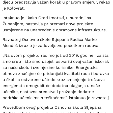
djecu predstavlja važan korak u pravom smjeru“, rekao
je Kolovrat.
Istaknuo je i kako Grad Imotski, u suradnji sa
Županijom, nastavlja pripremati nove projekte
usmjerene na unapređenje obrazovne infrastrukture.
Ravnatelj Osnovne škole Stjepana Radića Marko
Mendeš izrazio je zadovoljstvo početkom radova.
„Na ovom projektu radimo još od 2019. godine i zaista
smo sretni što smo uspjeli ostvariti ovaj važan iskorak
za našu školu i sve njezine korisnike. Energetska
obnova značajno će pridonijeti kvaliteti rada i boravka
u školi, a ostvarene uštede kroz smanjenje troškova
energenata omogućit će dodatna ulaganja u naše
učenike, nastavna sredstva i pružanje dodatne
podrške učenicima s teškoćama“, istaknuo je ravnatelj.
Provedbom ovog projekta Osnovna škola Stjepana