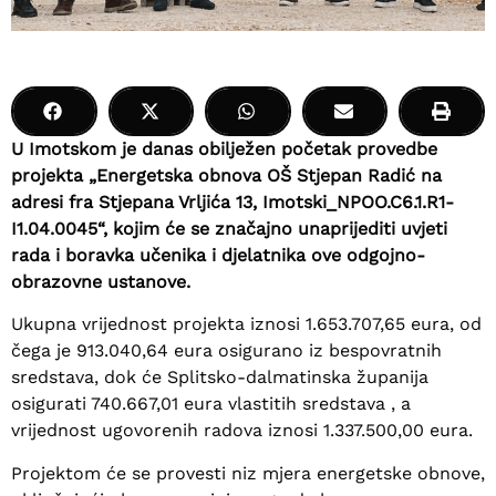
U Imotskom je danas obilježen početak provedbe
projekta „Energetska obnova OŠ Stjepan Radić na
adresi fra Stjepana Vrljića 13, Imotski_NPOO.C6.1.R1-
I1.04.0045“, kojim će se značajno unaprijediti uvjeti
rada i boravka učenika i djelatnika ove odgojno-
obrazovne ustanove.
Ukupna vrijednost projekta iznosi 1.653.707,65 eura, od
čega je 913.040,64 eura osigurano iz bespovratnih
sredstava, dok će Splitsko-dalmatinska županija
osigurati 740.667,01 eura vlastitih sredstava , a
vrijednost ugovorenih radova iznosi 1.337.500,00 eura.
Projektom će se provesti niz mjera energetske obnove,