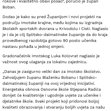
rokove i kvalitetno obavi posao“, poručio je župan
Boban.
Dodao je kako su pred Županijom i novi projekti na
području Imotske krajine, među kojima su izgradnja
školskih sportskih dvorana u Krivodolu i Cisti. Naglasio
je i da je cilj Splitsko-dalmatinske županije da do kraja
provedbenog razdoblja gotovo 90 posto učenika
nastavu pohađa u jednoj smjeni.
Gradonačelnik Imotskog Luka Kolovrat naglasio je
važnost ovog ulaganja za lokalnu zajednicu.
„Danas je zasigurno veliki dan za imotsko školstvo.
Zahvaljujem županu Blaženku Bobanu i Splitsko-
dalmatinskoj županiji na ovoj vrijednoj inicijativi.
Energetska obnova Osnovne škole Stjepana Radića
donijet će kvalitetnije i ugodnije uvjete za učenike i
djelatnike škole. Svaki projekt koji pridonosi boljoj
kvaliteti obrazovanja i stvaranju boljih uvjeta za našu