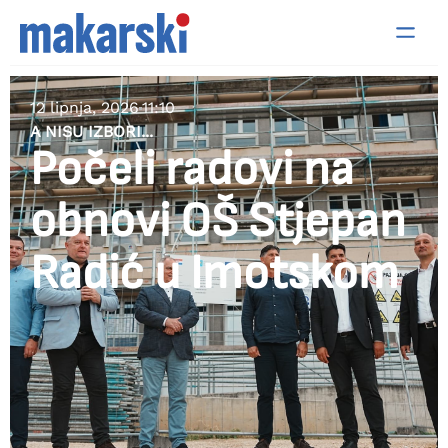
12 lipnja, 2026
11:10
A NISU IZBORI...
Počeli radovi na
obnovi OŠ Stjepan
Radić u Imotskom