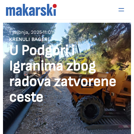
1 svibnja, 2025
11:01
KRENULI BAGERI
U Podgori i
Igranima zbog
radova zatvorene
ceste