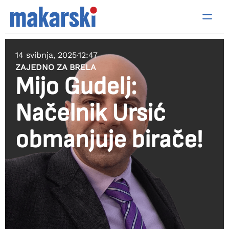
14 svibnja, 2025
12:47
ZAJEDNO ZA BRELA
Mijo Gudelj:
Načelnik Ursić
obmanjuje birače!