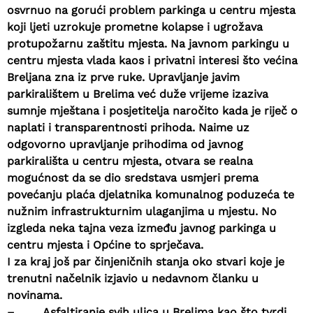
osvrnuo na gorući problem parkinga u centru mjesta
koji ljeti uzrokuje prometne kolapse i ugrožava
protupožarnu zaštitu mjesta. Na javnom parkingu u
centru mjesta vlada kaos i privatni interesi što većina
Breljana zna iz prve ruke. Upravljanje javim
parkiralištem u Brelima već duže vrijeme izaziva
sumnje mještana i posjetitelja naročito kada je riječ o
naplati i transparentnosti prihoda. Naime uz
odgovorno upravljanje prihodima od javnog
parkirališta u centru mjesta, otvara se realna
mogućnost da se dio sredstava usmjeri prema
povećanju plaća djelatnika komunalnog poduzeća te
nužnim infrastrukturnim ulaganjima u mjestu. No
izgleda neka tajna veza između javnog parkinga u
centru mjesta i Općine to sprječava.
I za kraj još par činjeničnih stanja oko stvari koje je
trenutni načelnik izjavio u nedavnom članku u
novinama.
–
Asfaltiranje svih ulica u Brelima kao što tvrdi