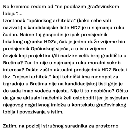
No krenimo redom od “ne podilazim građevinskom
lobiju”….
Izostanak “općinskog arhitekta” (kako sebe voli
nazivati) s kandidacijske liste HDZ je u najmanju ruku
čudan. Naime taj gospodin je ipak predsjednik
lokalnog ogranka HDZa, čak je jedno duže vrijeme bio
predsjednik Općinskog vijeća, a u isto vrijeme
čovjek koji projektira i/ili nadzire velik broj gradilišta u
Brelima? Zar to nije u najmanju ruku moralni sukob
interesa? Dakle zašto aktualni predsjednik HDZ Brela i
tkz. “mjesni arhitekt” koji tehnički ima monopol za
izgradnju u Brelima nije na kandidacijskoj listi gdje je
do sada imao vodeća mjesta. Nije li to neobično? Očito
da ga se aktualni načelnik želi osloboditi jer je svjestan
njegovog negativnog imidža u kontekstu građevinskog
lobija i povezivanja s istim.
Zatim, na poziciji stručnog suradnika za prostorno