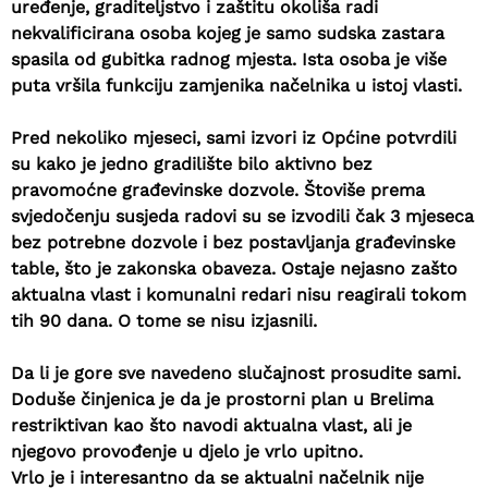
uređenje, graditeljstvo i zaštitu okoliša radi
nekvalificirana osoba kojeg je samo sudska zastara
spasila od gubitka radnog mjesta. Ista osoba je više
puta vršila funkciju zamjenika načelnika u istoj vlasti.
Pred nekoliko mjeseci, sami izvori iz Općine potvrdili
su kako je jedno gradilište bilo aktivno bez
pravomoćne građevinske dozvole. Štoviše prema
svjedočenju susjeda radovi su se izvodili čak 3 mjeseca
bez potrebne dozvole i bez postavljanja građevinske
table, što je zakonska obaveza. Ostaje nejasno zašto
aktualna vlast i komunalni redari nisu reagirali tokom
tih 90 dana. O tome se nisu izjasnili.
Da li je gore sve navedeno slučajnost prosudite sami.
Doduše činjenica je da je prostorni plan u Brelima
restriktivan kao što navodi aktualna vlast, ali je
njegovo provođenje u djelo je vrlo upitno.
Vrlo je i interesantno da se aktualni načelnik nije