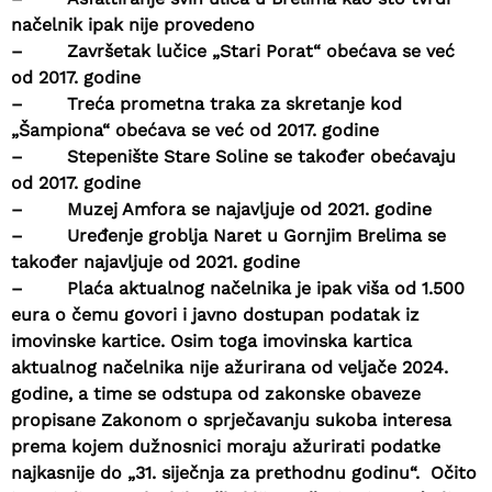
načelnik ipak nije provedeno
–
Završetak lučice „Stari Porat“ obećava se već
od 2017. godine
–
Treća prometna traka za skretanje kod
„Šampiona“ obećava se već od 2017. godine
–
Stepenište Stare Soline se također obećavaju
od 2017. godine
–
Muzej Amfora se najavljuje od 2021. godine
–
Uređenje groblja Naret u Gornjim Brelima se
također najavljuje od 2021. godine
–
Plaća aktualnog načelnika je ipak viša od 1.500
eura o čemu govori i javno dostupan podatak iz
imovinske kartice. Osim toga imovinska kartica
aktualnog načelnika nije ažurirana od veljače 2024.
godine, a time se odstupa od zakonske obaveze
propisane Zakonom o sprječavanju sukoba interesa
prema kojem dužnosnici moraju ažurirati podatke
najkasnije do „31. siječnja za prethodnu godinu“. Očito