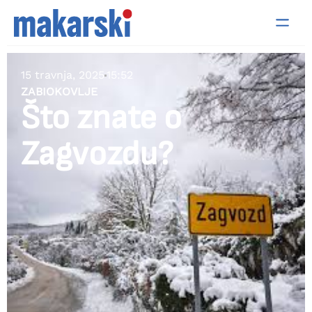
15 travnja, 2025
15:52
ZABIOKOVLJE
Što znate o
Zagvozdu?