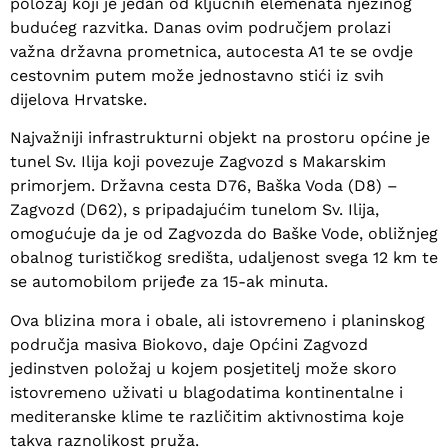
položaj koji je jedan od ključnih elemenata njezinog
budućeg razvitka. Danas ovim područjem prolazi
važna državna prometnica, autocesta A1 te se ovdje
cestovnim putem može jednostavno stići iz svih
dijelova Hrvatske.
Najvažniji infrastrukturni objekt na prostoru općine je
tunel Sv. Ilija koji povezuje Zagvozd s Makarskim
primorjem. Državna cesta D76, Baška Voda (D8) –
Zagvozd (D62), s pripadajućim tunelom Sv. Ilija,
omogućuje da je od Zagvozda do Baške Vode, obližnjeg
obalnog turističkog središta, udaljenost svega 12 km te
se automobilom prijeđe za 15-ak minuta.
Ova blizina mora i obale, ali istovremeno i planinskog
područja masiva Biokovo, daje Općini Zagvozd
jedinstven položaj u kojem posjetitelj može skoro
istovremeno uživati u blagodatima kontinentalne i
mediteranske klime te različitim aktivnostima koje
takva raznolikost pruža.