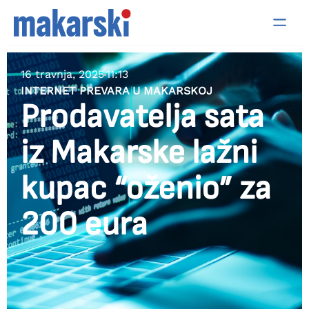
16 travnja, 2025
11:13
INTERNET PREVARA U MAKARSKOJ
Prodavatelja sata
iz Makarske lažni
kupac “oženio” za
200 eura