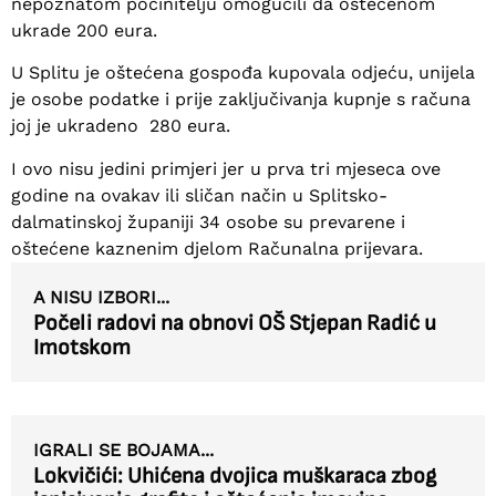
nepoznatom počinitelju omogućili da oštećenom
ukrade 200 eura.
U Splitu je oštećena gospođa kupovala odjeću, unijela
je osobe podatke i prije zaključivanja kupnje s računa
joj je ukradeno 280 eura.
I ovo nisu jedini primjeri jer u prva tri mjeseca ove
godine na ovakav ili sličan način u Splitsko-
dalmatinskoj županiji 34 osobe su prevarene i
oštećene kaznenim djelom Računalna prijevara.
A NISU IZBORI...
Počeli radovi na obnovi OŠ Stjepan Radić u
Imotskom
IGRALI SE BOJAMA...
Lokvičići: Uhićena dvojica muškaraca zbog