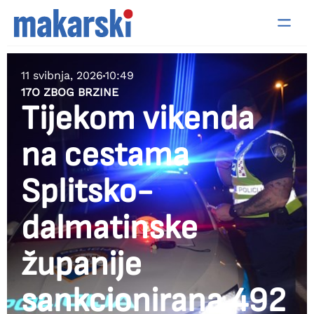
11 svibnja, 2026
10:49
17O ZBOG BRZINE
Tijekom vikenda
na cestama
Splitsko-
dalmatinske
županije
sankcionirana 492