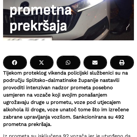
prometna
prekršaja
Tijekom proteklog vikenda policijski službenici su na
području Splitsko-dalmatinske županije nastavili
provoditi intenzivan nadzor prometa posebno
usmjeren na vozače koji svojim ponašanjem
ugrožavaju druge u prometu, voze pod utjecajem
alkohola ili droge, voze unatoč tome što im izrečene
zabrane upravljanja vozilom. Sankcionirana su 492
prometna prekršaja.
Iz prometa su isključena 92 vozača jer je utvrđeno da