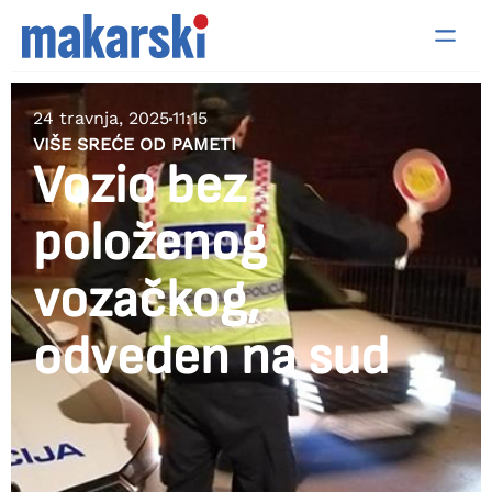
24 travnja, 2025
11:15
VIŠE SREĆE OD PAMETI
Vozio bez
položenog
vozačkog,
odveden na sud