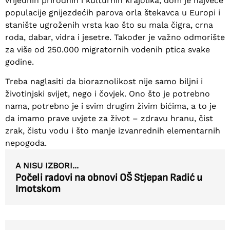
vrijednih prirodnih i kulturnih krajolika, dom je najveće
populacije gnijezdećih parova orla štekavca u Europi i
stanište ugroženih vrsta kao što su mala čigra, crna
roda, dabar, vidra i jesetre. Također je važno odmorište
za više od 250.000 migratornih vodenih ptica svake
godine.
Treba naglasiti da bioraznolikost nije samo biljni i
životinjski svijet, nego i čovjek. Ono što je potrebno
nama, potrebno je i svim drugim živim bićima, a to je
da imamo prave uvjete za život – zdravu hranu, čist
zrak, čistu vodu i što manje izvanrednih elementarnih
nepogoda.
A NISU IZBORI...
Počeli radovi na obnovi OŠ Stjepan Radić u
Imotskom