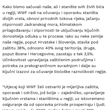
Kako bismo sačuvali naše, ali i stanište svih živih bića
u regiji, WWF radi na očuvanju i oporavku staništa
divljih vrsta, obnovi prirodnih tokova rijeka, jačanju
otpornosti Jadranskog mora, klimatskom
prilagođavanju i otpornosti te uključivanju ključnih
donositelja odluka u te procese. Iako su neke zemlje
naše regije, poput Hrvatske i Slovenije, stavile pod
zaštitu 38%, odnosno 40% svog teritorija, druge,
poput Bosne i Hercegovine, zaostaju s tek 3,5%.
Učinkovitost upravljanja zaštićenim područjima i
potreba za prekograničnom suradnjom i dalje su
ključni izazovi za očuvanje biološke raznolikosti regije.
“Utjecaj koji WWF želi ostvariti je mljerljiva zaštita,
oporavak i održivo, još bolje – zajedničko, upravljanje
ključnim vrstama i staništima u regiji, uz istovremeno
osiguranje da od oporavka prirode prosperiraju i ljudi.