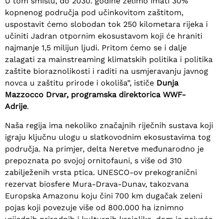
U tom smislu, do 2030. godine želimo imati 30%
kopnenog područja pod učinkovitom zaštitom,
uspostavit ćemo slobodan tok 250 kilometara rijeka i
učiniti Jadran otpornim ekosustavom koji će hraniti
najmanje 1,5 milijun ljudi. Pritom ćemo se i dalje
zalagati za mainstreaming klimatskih politika i politika
zaštite bioraznolikosti i raditi na usmjeravanju javnog
novca u zaštitu prirode i okoliša”, ističe
Dunja
Mazzocco Drvar, programska direktorica WWF-
Adrije
.
Naša regija ima nekoliko značajnih riječnih sustava koji
igraju ključnu ulogu u slatkovodnim ekosustavima tog
područja. Na primjer, delta Neretve međunarodno je
prepoznata po svojoj ornitofauni, s više od 310
zabilježenih vrsta ptica. UNESCO-ov prekogranični
rezervat biosfere Mura-Drava-Dunav, takozvana
Europska Amazonu koju čini 700 km dugačak zeleni
pojas koji povezuje više od 800.000 ha iznimno