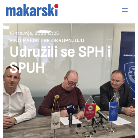
15 travnja, 2025
12:25
SINDIKALISTI SE OKRUPNJUJU
Udružili se SPH i
SPUH