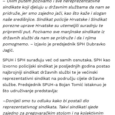
–
Ovim putem pozivamo i sve nereprezentativne
sindikate koji djeluju u državnim službama da nam se
pridruže, jer smo zajedno jači, kao što kaže i slogan
naše središnjice. Sindikat policije Hrvatske i Sindikat
porezne uprave Hrvatske su utemeljili suradnju te
pripremili put. Pozivamo sve manjinske sindikate iz
državnih službi da nam se pridruže i da i njima
pomognemo. –
izjavio je predsjednik SPH Dubravko
Jagić.
SPUH i SPH surađuju već od samih osnutaka. SPH kao
izvorno policijski sindikat je posljednjih godina postao
najbrojniji sindikat državnih službi te je većinski
reprezentativni sindikat na području cijele državne
službe
.
Predsjednik SPUH-a Bojan Tomić istaknuo je
što udruživanje predstavlja:
–Donijeli smo tu odluku kako bi postali dio
reprezentativnog sindikata. Takvi sindikati sjede
zajedno za pregovaračkim stolom i na kolektivnim