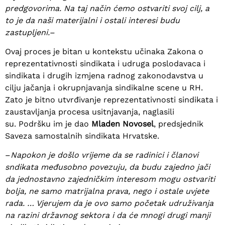
predgovorima. Na taj način ćemo ostvariti svoj cilj, a
to je da naši materijalni i ostali interesi budu
zastupljeni.–
Ovaj proces je bitan u kontekstu učinaka Zakona o
reprezentativnosti sindikata i udruga poslodavaca i
sindikata i drugih izmjena radnog zakonodavstva u
cilju jačanja i okrupnjavanja sindikalne scene u RH.
Zato je bitno utvrđivanje reprezentativnosti sindikata i
zaustavljanja procesa usitnjavanja, naglasili
su. Podršku im je dao
Mladen Novosel
, predsjednik
Saveza samostalnih sindikata Hrvatske.
–
Napokon je došlo vrijeme da se radinici i članovi
sndikata međusobno povezuju, da budu zajedno jači
da jednostavno zajedničkim interesom mogu ostvariti
bolja, ne samo matrijalna prava, nego i ostale uvjete
rada. … Vjerujem da je ovo samo početak udruživanja
na razini državnog sektora i da će mnogi drugi manji