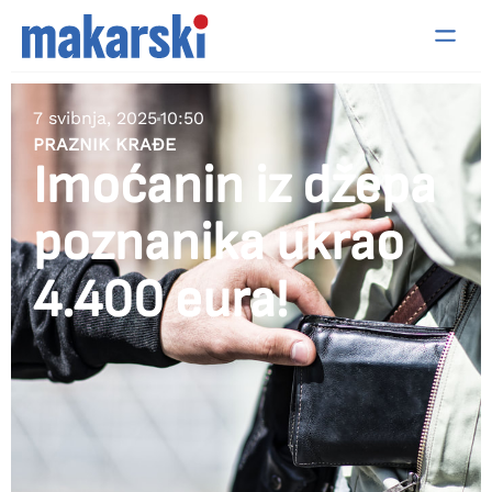
7 svibnja, 2025
10:50
PRAZNIK KRAĐE
Imoćanin iz džepa
poznanika ukrao
4.400 eura!