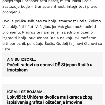
povjerenja i prosperiteta našeg mista. Naša Brela
zaslužuju bolje – transparentnost, integritet i pravu
promjenu.
Ovo je prilika svih nas za bolju stvarnost Brela. Želimo
Vas uključiti i čuti Vaš glas, jer Vaš glas može učiniti
promjenu. Pridružite nam se jer zajedno možemo
izgraditi bolju budućnost Brela na koju svi možemo
biti ponosni!, poručuju Šošić, Gudelj i njihovi članovi sa
liste.
A NISU IZBORI...
Počeli radovi na obnovi OŠ Stjepan Radić u
Imotskom
IGRALI SE BOJAMA...
Lokvičići: Uhićena dvojica muškaraca zbog
ispisivanja grafita i oštećenja imovine