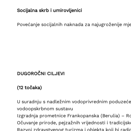
Socijalna skrb i umirovljenici
Povećanje socijalnih naknada za najugroženije mje
DUGOROČNI CILJEVI
(12 točaka)
U suradnju s nadležnim vodoprivrednim poduzećem 
vodoopskrbnom sustavu
Izgradnja prometnice Frankopanska (Berulia) – R
Očuvanje prirode, pejzažnih vrijednosti i tradicijs
Razvoj zdravstvenog turizma i objekta koji bi radi