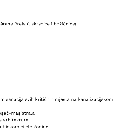
štane Brela (uskrsnice i božićnice)
sanacija svih kritičnih mjesta na kanalizacijskom i
ogač-magistrala
ke arhitekture
o tijekom cijele godine