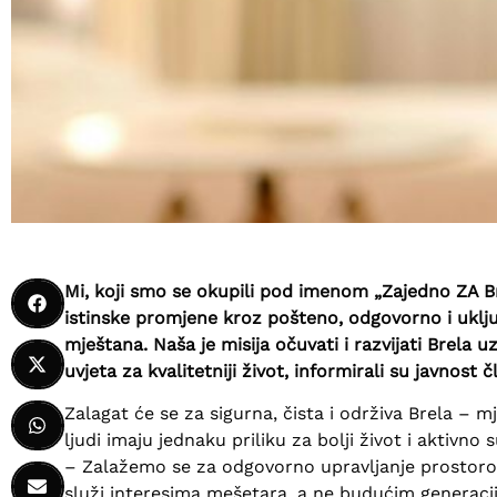
Mi, koji smo se okupili pod imenom „Zajedno ZA Br
istinske promjene kroz pošteno, odgovorno i uklju
mještana. Naša je misija očuvati i razvijati Brela u
uvjeta za kvalitetniji život, informirali su javnost
Zalagat će se za sigurna, čista i održiva Brela – mj
ljudi imaju jednaku priliku za bolji život i aktivno 
– Zalažemo se za odgovorno upravljanje prostorom
služi interesima mešetara, a ne budućim generacij