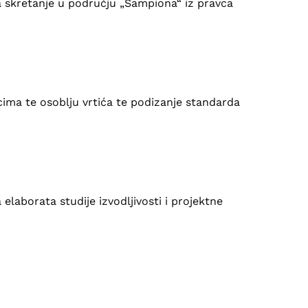
a skretanje u području „Šampiona“ iz pravca
ma te osoblju vrtića te podizanje standarda
laborata studije izvodljivosti i projektne