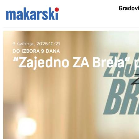
Gradov
9 svibnja, 2025
10:21
DO IZBORA 9 DANA
“Zajedno ZA Brela” 