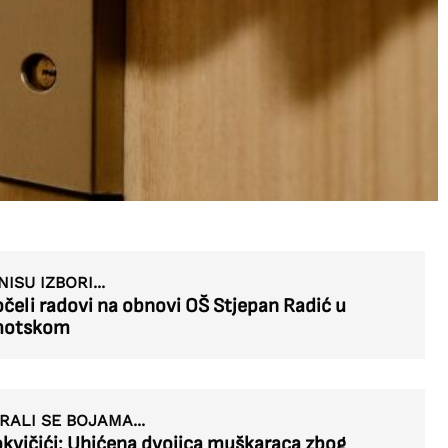
NISU IZBORI...
čeli radovi na obnovi OŠ Stjepan Radić u
motskom
RALI SE BOJAMA...
kvičići: Uhićena dvojica muškaraca zbog