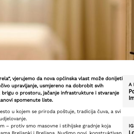
ela“, vjerujemo da nova općinska vlast može donijeti
A 
čivo upravljanje, usmjereno na dobrobit svih
Po
z brigu o prostoru, jačanje infrastrukture i stvaranje
I
 članovi spomenute liste.
esto u kojem se priroda poštuje, tradicija čuva, a svi
sudjelovanje.
IG
 – protiv smo masovne i stihijske gradnje koja
Lo
ama Breljanki i Breljana. Nudimo novi, konstruktivan