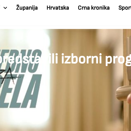
i
Županija
Hrvatska
Crna kronika
Spor
predstavili izborni pr