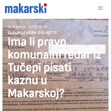
15 travnja, 2025
16:19
ZLOUPOTREBA OVLASTI?
Ima li pravo
komunalni redar iz
Tučepi pisati
kaznu u
Makarskoj?