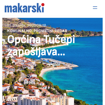
25 travnja, 2025
09:18
KOMUNALNO-PROMETNI REDAR
Općina Tučepi
zapošljava…