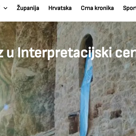
i
Županija
Hrvatska
Crna kronika
Spor
 u Interpretacijski cen