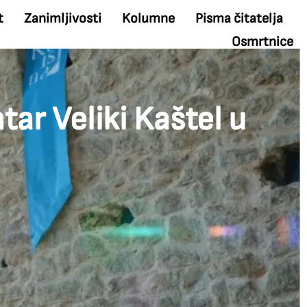
t
Zanimljivosti
Kolumne
Pisma čitatelja
Osmrtnice
tar Veliki Kaštel u