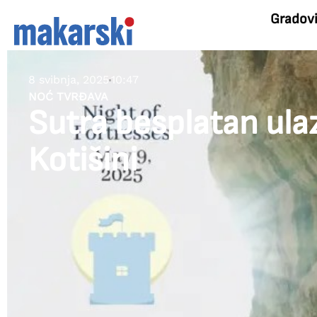
Gradov
8 svibnja, 2025
10:47
NOĆ TVRĐAVA
Sutra besplatan ulaz
Kotišini