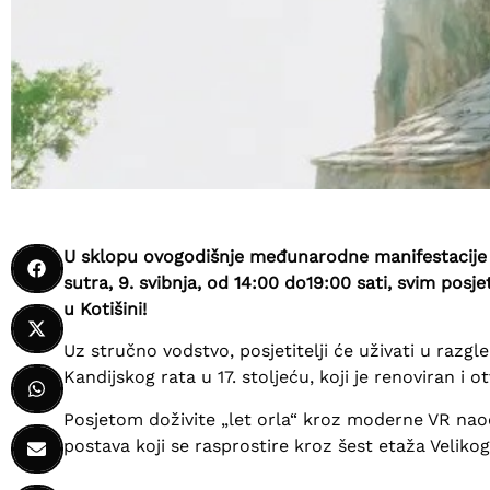
U sklopu ovogodišnje međunarodne manifestacije No
sutra, 9. svibnja, od 14:00 do19:00 sati, svim posj
u Kotišini!
Uz stručno vodstvo, posjetitelji će uživati u razg
Kandijskog rata u 17. stoljeću, koji je renoviran i 
Posjetom doživite „let orla“ kroz moderne VR naoč
postava koji se rasprostire kroz šest etaža Velikog