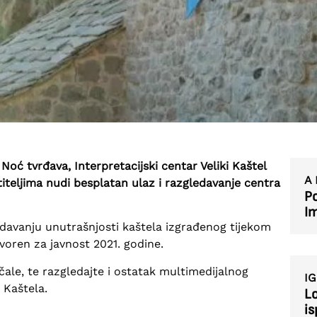
ć tvrđava, Interpretacijski centar Veliki Kaštel
A 
etiteljima nudi besplatan ulaz i razgledavanje centra
Po
I
ledavanju unutrašnjosti kaštela izgrađenog tijekom
otvoren za javnost 2021. godine.
ale, te razgledajte i ostatak multimedijalnog
IG
 Kaštela.
Lo
is