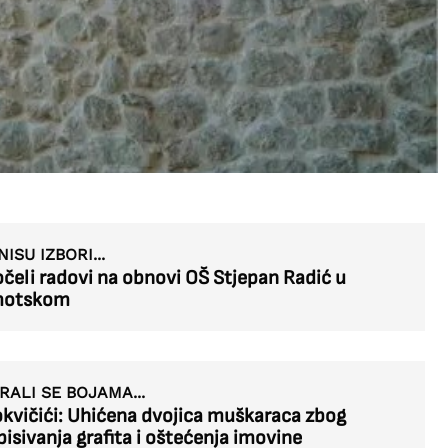
NISU IZBORI...
čeli radovi na obnovi OŠ Stjepan Radić u
motskom
RALI SE BOJAMA...
kvičići: Uhićena dvojica muškaraca zbog
pisivanja grafita i oštećenja imovine