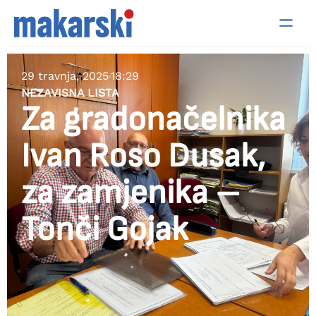
29 travnja, 2025
18:29
NEZAVISNA LISTA
Za gradonačelnika
Ivan Roso Dusak,
za zamjenika –
Tonči Gojak