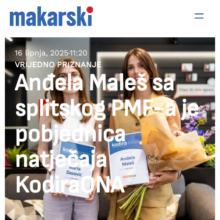
16 lipnja, 2025
11:20
VRIJEDNO PRIZNANJE
Anđela Maleš sa
splitskog PMF-a je
pobjednica
natječaja
KodiraONA