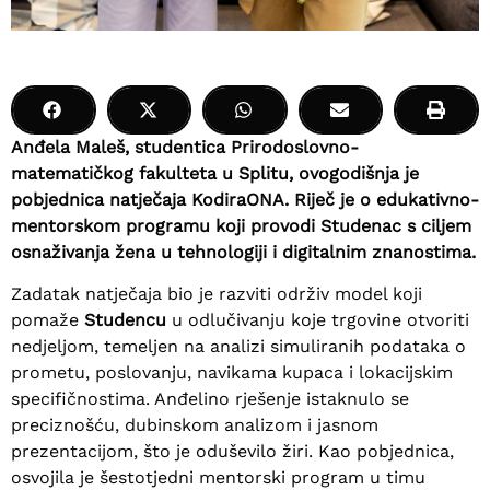
Anđela Maleš
, studentica
Prirodoslovno-
matematičkog fakulteta
u
Splitu,
ovogodišnja je
pobjednica natječaja
KodiraONA.
Riječ je o edukativno-
mentorskom programu koji provodi
Studenac
s ciljem
osnaživanja žena u tehnologiji i digitalnim znanostima.
Zadatak natječaja bio je razviti održiv model koji
pomaže
Studencu
u odlučivanju koje trgovine otvoriti
nedjeljom, temeljen na analizi simuliranih podataka o
prometu, poslovanju, navikama kupaca i lokacijskim
specifičnostima. Anđelino rješenje istaknulo se
preciznošću, dubinskom analizom i jasnom
prezentacijom, što je oduševilo žiri. Kao pobjednica,
osvojila je šestotjedni mentorski program u timu