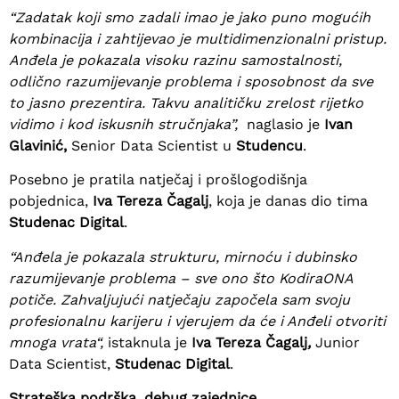
“Zadatak koji smo zadali imao je jako puno mogućih
kombinacija i zahtijevao je multidimenzionalni pristup.
Anđela je pokazala visoku razinu samostalnosti,
odlično razumijevanje problema i sposobnost da sve
to jasno prezentira. Takvu analitičku zrelost rijetko
vidimo i kod iskusnih stručnjaka”,
naglasio je
Ivan
Glavinić,
Senior Data Scientist u
Studencu
.
Posebno je pratila natječaj i prošlogodišnja
pobjednica,
Iva Tereza Čagalj
, koja je danas dio tima
Studenac Digital
.
“Anđela je pokazala strukturu, mirnoću i dubinsko
razumijevanje problema – sve ono što KodiraONA
potiče. Zahvaljujući natječaju započela sam svoju
profesionalnu karijeru i vjerujem da će i Anđeli otvoriti
mnoga vrata“,
istaknula je
Iva Tereza Čagalj
,
Junior
Data Scientist,
Studenac Digital
.
Strateška podrška .debug zajednice