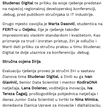
Studenac Digital
te priliku da svoje rješenje predstavi
na najvećoj regionalnoj developerskoj konferenciji,
.debug, pred publikom stručnjaka iz IT industrije.
Drugo mjesto osvojila je
Marta Dasović
, studentica na
FERIT-u
u
Osijeku
, čije je rješenje također
impresioniralo visokim standardom i kvalitetom. Kao
priznanje za trud i izvrstan pristup, žiri je odlučio i
Marti dati priliku za stručnu praksu u timu Studenac
Digital te dvije ulaznice za konferenciju .debug.
Stručna ocjena žirija
Evaluaciju rješenja proveo je stručni žiri u sastavu
članova tima
Studenac Digital
, a činili su ga
Ivan
Glavinić,
Senior Data Scientist i mentor
KodiraONA
natječaja,
Lana Dolenec
, voditeljica inovacija,
Iva
Tereza Čagalj
, prošlogodišnja pobjednica natječaja i
danas Junior Data Scientist u tvrtki te
Nina Mimica
,
donedavna članica Uprave za inovacije i digitalizaciju.