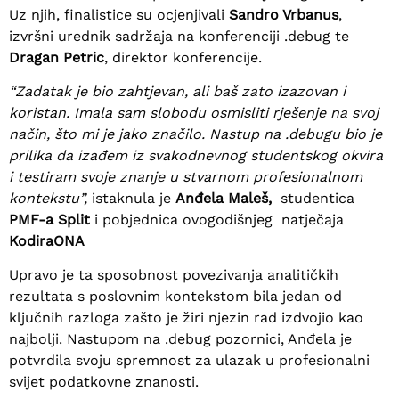
Uz njih, finalistice su ocjenjivali
Sandro Vrbanus
,
izvršni urednik sadržaja na konferenciji .debug te
Dragan Petric
, direktor konferencije.
“Zadatak je bio zahtjevan, ali baš zato izazovan i
koristan. Imala sam slobodu osmisliti rješenje na svoj
način, što mi je jako značilo. Nastup na .debugu bio je
prilika da izađem iz svakodnevnog studentskog okvira
i testiram svoje znanje u stvarnom profesionalnom
kontekstu”,
istaknula je
Anđela Maleš,
studentica
PMF-a Split
i pobjednica ovogodišnjeg natječaja
KodiraONA
Upravo je ta sposobnost povezivanja analitičkih
rezultata s poslovnim kontekstom bila jedan od
ključnih razloga zašto je žiri njezin rad izdvojio kao
najbolji. Nastupom na .debug pozornici, Anđela je
potvrdila svoju spremnost za ulazak u profesionalni
svijet podatkovne znanosti.