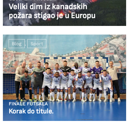
Veliki dim iz kanadskih
požara stigao je u Europu
Blog
,
Sport
FINALE FUTSALA
Korak do titule.