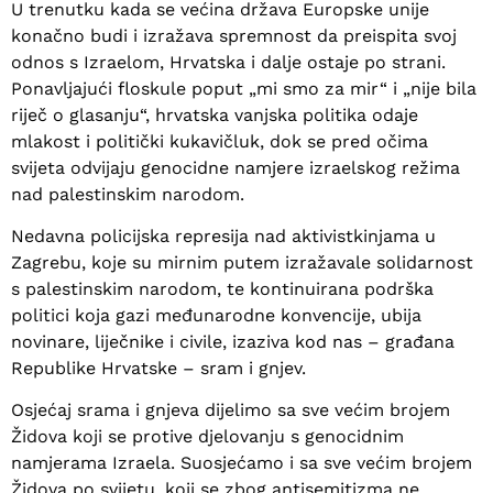
U trenutku kada se većina država Europske unije
konačno budi i izražava spremnost da preispita svoj
odnos s Izraelom, Hrvatska i dalje ostaje po strani.
Ponavljajući floskule poput „mi smo za mir“ i „nije bila
riječ o glasanju“, hrvatska vanjska politika odaje
mlakost i politički kukavičluk, dok se pred očima
svijeta odvijaju genocidne namjere izraelskog režima
nad palestinskim narodom.
Nedavna policijska represija nad aktivistkinjama u
Zagrebu, koje su mirnim putem izražavale solidarnost
s palestinskim narodom, te kontinuirana podrška
politici koja gazi međunarodne konvencije, ubija
novinare, liječnike i civile, izaziva kod nas – građana
Republike Hrvatske – sram i gnjev.
Osjećaj srama i gnjeva dijelimo sa sve većim brojem
Židova koji se protive djelovanju s genocidnim
namjerama Izraela. Suosjećamo i sa sve većim brojem
Židova po svijetu, koji se zbog antisemitizma ne