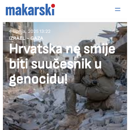
4 lipnja, 2025
13:22
IZRAEL - GAZA
Hrvatska ne smije
biti suučesnik u
genocidu!