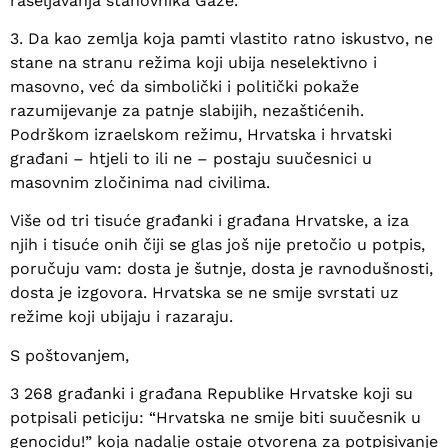
raseljavanja stanovnika Gaze.
3. Da kao zemlja koja pamti vlastito ratno iskustvo, ne
stane na stranu režima koji ubija neselektivno i
masovno, već da simbolički i politički pokaže
razumijevanje za patnje slabijih, nezaštićenih.
Podrškom izraelskom režimu, Hrvatska i hrvatski
građani – htjeli to ili ne – postaju suučesnici u
masovnim zločinima nad civilima.
Više od tri tisuće građanki i građana Hrvatske, a iza
njih i tisuće onih čiji se glas još nije pretočio u potpis,
poručuju vam: dosta je šutnje, dosta je ravnodušnosti,
dosta je izgovora. Hrvatska se ne smije svrstati uz
režime koji ubijaju i razaraju.
S poštovanjem,
3 268 građanki i građana Republike Hrvatske koji su
potpisali peticiju: “Hrvatska ne smije biti suučesnik u
genocidu!” koja nadalje ostaje otvorena za potpisivanje