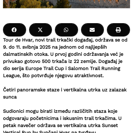
Tour de Hvar, novi trail trkački događaj, održava se od
9. do 11. svibnja 2025 na jednom od najljepših
dalmatinskih otoka. U prvoj godini održavanja već je
privukao gotovo 500 trkača iz 22 zemlje. Događaj je
dio serija Europe Trail Cup i Salomon Trail Running
League, što potvrđuje njegovu atraktivnost.
Četiri panoramske staze i vertikalna utrka uz zalazak
sunca
Sudionici mogu birati između različitih staza koje
odgovaraju početnicima i iskusnim trail trkačima. U
petak navečer održava se
vertikalna utrka Sunset
Vertical Run by Sunčani Hvar na tvrđavu