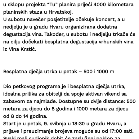
u sklopu projekta “Tu” planira prijeći 4000 kilometara
planinskih staza u Hrvatskoj.
U subotu navečer posjetitelje očekuje koncert, a u
nedjelju je u gradu Hvaru organizirana dodatna
degustacija vina. Također, u subotu i nedjelju trkače će
na cilju dočekati besplatna degustacija vrhunskih vina
iz
Vina Krstić
.
Besplatna dječja utrka u petak – 500 i 1000 m
Dio petkovog programa je i besplatna dječja utrka,
idealna prilika za obitelji da spoje
aktivan vikend sa
zabavom za najmlađe
. Dostupne su dvije distance: 500
metara za djecu do 8 godina i 1000 metara za djecu
od 8 do 14 godina.
Start je u petak, 9. svibnja u 18:30 u gradu Hvaru, a
prijave i preuzimanje brojeva moguće su od 17:00 sati.
Svaki mali sudionik dobit će zasluženi
poklon za