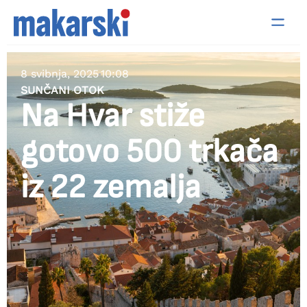
8 svibnja, 2025
10:08
SUNČANI OTOK
Na Hvar stiže
gotovo 500 trkača
iz 22 zemalja