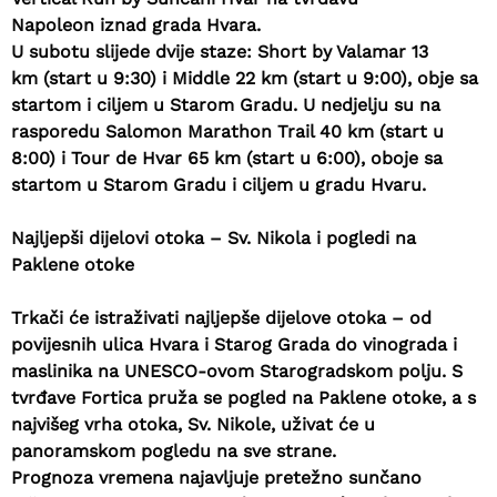
Napoleon
iznad grada Hvara.
U subotu slijede dvije staze:
Short by Valamar 13
km
(start u 9:30) i
Middle 22 km
(start u 9:00), obje sa
startom i ciljem u Starom Gradu. U nedjelju su na
rasporedu
Salomon Marathon Trail 40 km
(start u
8:00) i
Tour de Hvar 65 km
(start u 6:00), oboje sa
startom u Starom Gradu i ciljem u gradu Hvaru.
Najljepši dijelovi otoka – Sv. Nikola i pogledi na
Paklene otoke
Trkači će istraživati
najljepše dijelove otoka
– od
povijesnih ulica Hvara i Starog Grada do vinograda i
maslinika na UNESCO-ovom Starogradskom polju. S
tvrđave Fortica pruža se pogled na Paklene otoke, a s
najvišeg vrha otoka, Sv. Nikole, uživat će u
panoramskom pogledu na sve strane.
Prognoza vremena najavljuje pretežno
sunčano