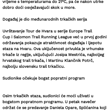
vrijeme s temperaturama do 21°C
, pa će nakon utrke
dobro doći osvježavajući skok u more.
Događaj je dio međunarodnih trkačkih serija
Uvrštavanje Tour de Hvara u serije
Europe Trail
Cup
i
Salomon Trail Running League
već u prvoj godini
održavanja pokazuje atraktivnost događaja i ljepotu
staza na Hvaru. Ova uključenost privukla je
vrhunske
trkače iz regije
, uključujući Josipa Mestrića, najboljeg
hrvatskog trail trkača, i Martinu Klančnik Potrč,
najbolju slovensku trail trkačicu.
Sudionike očekuje bogat popratni program
Osim trkačkih staza, sudionici će moći uživati u
bogatom popratnom programu. U petak navečer
održat će se
predavanje Daniela Opare
, Splićanina koji