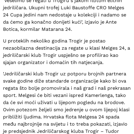
‘Veselimo se regati u Trogiru s jakom flotom elitnih
jedriličara. Ukupni trofej Luki Baustoffe CRO Melges
24 Cupa jedini nam nedostaje u kolekciji i nadamo se
da ćemo ga konačno donijeti kući’, izjavio je Ante
Botica, kormilar Matarana 24.
U proteklih nekoliko godina Trogir je postao
nezaobilazna destinacija za regate u klasi Melges 24, a
jedriličarski klub Trogir uspješno se profilirao kao
sjajan organizator i domaćin tih natjecanja.
‘Jedriličarski klub Trogir uz potporu brojnih partnera
svake godine diže standarde organizacije kako bi ova
regata što bolje promovirala i naš grad i naš prekrasan
sport. Melgesi će biti vezani ispred Kamerlenga, tako
da će svi moći uživati u lijepom pogledu na brodove.
Ovim potezom željeli smo jedrenje u ovom lijepoj klasi
približiti ljudima. Hrvatska flota Melgesa 24 spada
među najbrojnije na svijetu i to treba pokazati, izjavio
je predsjednik Jedriličarskog kluba Trogir – Tudor