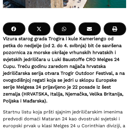
Vizura starog grada Trogira i kule Kamerlengo od
petka do nedjelje (od 2. do 4. svibnja) bit će savršena
pozornica za morske okršaje vrhunskih hrvatskih i
svjetskih jedriličara u Luki Baustoffe CRO Melges 24
Cupu. Treću godinu zaredom najjača hrvatska
jedriličarska serija otvara Trogir Outdoor Festival, a na
ovogodišnjoj regati koja se jedri u sklopu Europske
serije Melgesa 24 prijavljeno je 22 posade iz šest
zemalja (HRVATSKA, Italija, Njemačka, Velika Britanija,
Poljska i Mađarska).
Startnu listu koja pršti sjajnim jedriličarskim imenima
predvodi domaći Mataran 24 kao dvostruki svjetski i
europski prvak u klasi Melges 24 u Corinthian diviziji, a