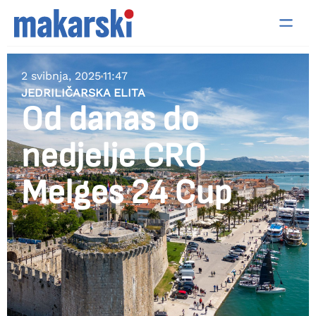
2 svibnja, 2025
11:47
JEDRILIČARSKA ELITA
Od danas do
nedjelje CRO
Melges 24 Cup