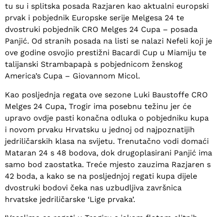
tu su i splitska posada Razjaren kao aktualni europski
prvak i pobjednik Europske serije Melgesa 24 te
dvostruki pobjednik CRO Melges 24 Cupa – posada
Panjić. Od stranih posada na listi se nalazi Nefeli koji je
ove godine osvojio prestižni Bacardi Cup u Miamiju te
talijanski Strambapapà s pobjednicom ženskog
America’s Cupa – Giovannom Micol.
Kao posljednja regata ove sezone Luki Baustoffe CRO
Melges 24 Cupa, Trogir ima posebnu težinu jer će
upravo ovdje pasti konačna odluka o pobjedniku kupa
i novom prvaku Hrvatsku u jednoj od najpoznatijih
jedriličarskih klasa na svijetu. Trenutačno vodi domaći
Mataran 24 s 48 bodova, dok drugoplasirani Panjić ima
samo bod zaostatka. Treće mjesto zauzima Razjaren s
42 boda, a kako se na posljednjoj regati kupa dijele
dvostruki bodovi čeka nas uzbudljiva završnica
hrvatske jedriličarske ‘Lige prvaka’.