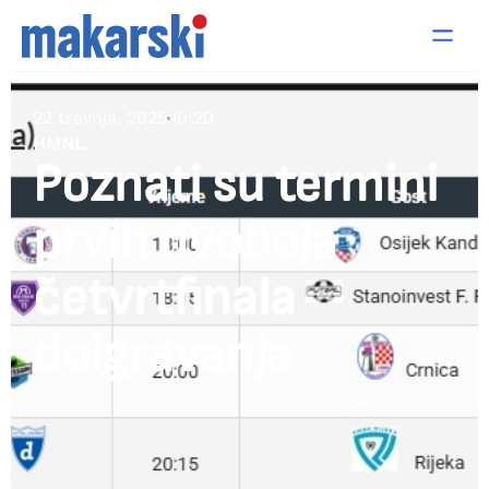
22 travnja, 2025
10:20
HMNL
Poznati su termini
prvih dvoboja
četvrtfinala
doigravanja