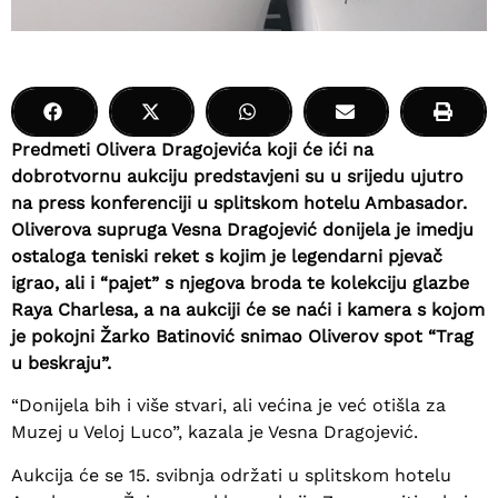
Predmeti Olivera Dragojevića koji će ići na
dobrotvornu aukciju predstavjeni su u srijedu ujutro
na press konferenciji u splitskom hotelu Ambasador.
Oliverova supruga Vesna Dragojević donijela je imedju
ostaloga teniski reket s kojim je legendarni pjevač
igrao, ali i “pajet” s njegova broda te kolekciju glazbe
Raya Charlesa, a na aukciji će se naći i kamera s kojom
je pokojni Žarko Batinović snimao Oliverov spot “Trag
u beskraju”.
“Donijela bih i više stvari, ali većina je već otišla za
Muzej u Veloj Luco”, kazala je Vesna Dragojević.
Aukcija će se 15. svibnja održati u splitskom hotelu