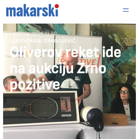
1 svibnja, 2025
10:50
LEGENDARNI DRAGOJEVIĆ
Oliverov reket ide
na aukciju Zrno
pozitive