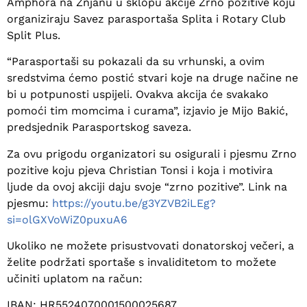
Amphora na Žnjanu u sklopu akcije Zrno pozitive koju
organiziraju Savez parasportaša Splita i Rotary Club
Split Plus.
“Parasportaši su pokazali da su vrhunski, a ovim
sredstvima ćemo postić stvari koje na druge načine ne
bi u potpunosti uspijeli. Ovakva akcija će svakako
pomoći tim momcima i curama”, izjavio je Mijo Bakić,
predsjednik Parasportskog saveza.
Za ovu prigodu organizatori su osigurali i pjesmu Zrno
pozitive koju pjeva Christian Tonsi i koja i motivira
ljude da ovoj akciji daju svoje “zrno pozitive”. Link na
pjesmu:
https://youtu.be/g3YZVB2iLEg?
si=olGXVoWiZ0puxuA6
Ukoliko ne možete prisustvovati donatorskoj večeri, a
želite podržati sportaše s invaliditetom to možete
učiniti uplatom na račun:
IBAN: HR5524070001500025687